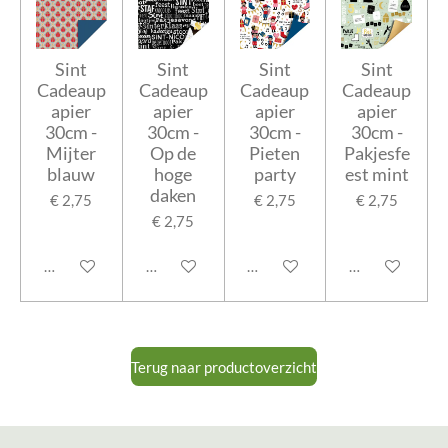
Sint
Sint
Sint
Sint
Cadeaup
Cadeaup
Cadeaup
Cadeaup
apier
apier
apier
apier
30cm -
30cm -
30cm -
30cm -
Mijter
Op de
Pieten
Pakjesfe
blauw
hoge
party
est mint
daken
€ 2,75
€ 2,75
€ 2,75
€ 2,75
In winkelwagen
In winkelwagen
In winkelwagen
In winkelwage
Terug naar productoverzicht