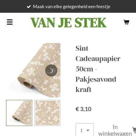
Maak van elke gelegenheid een feestje
Ga
direct
VAN JE STEK
naar
de
hoofdinhoud
Sint
Cadeaupapier
50cm -
Pakjesavond
kraft
€ 3,10
In
winkelwagen