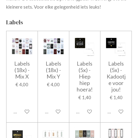
kleinere sets. Voor elke gelegenheid iets leuks!
Labels
Labels
Labels
Labels
Labels
(18x) -
(18x) -
(5x) -
(5x) -
Mix X
Mix Y
Hiep
Kadootj
hiep
e voor
€ 4,00
€ 4,00
hoera!
jou!
€ 1,40
€ 1,40
In winkelwagen
In winkelwagen
In winkelwagen
In winkelwage