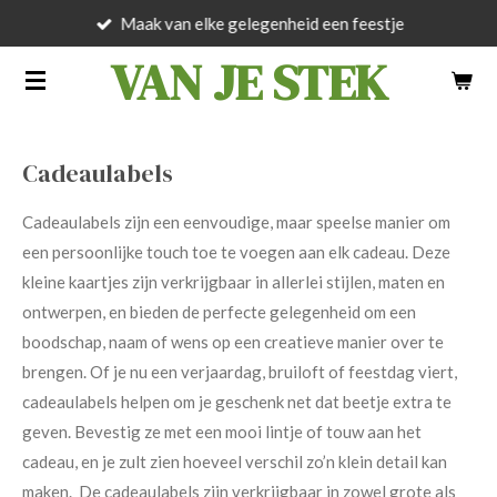
Maak van elke gelegenheid een feestje
Ga
direct
VAN JE STEK
naar
de
hoofdinhoud
Cadeaulabels
Cadeaulabels zijn een eenvoudige, maar speelse manier om
een persoonlijke touch toe te voegen aan elk cadeau. Deze
kleine kaartjes zijn verkrijgbaar in allerlei stijlen, maten en
ontwerpen, en bieden de perfecte gelegenheid om een
boodschap, naam of wens op een creatieve manier over te
brengen. Of je nu een verjaardag, bruiloft of feestdag viert,
cadeaulabels helpen om je geschenk net dat beetje extra te
geven. Bevestig ze met een mooi lintje of touw aan het
cadeau, en je zult zien hoeveel verschil zo’n klein detail kan
maken. De cadeaulabels zijn verkrijgbaar in zowel grote als