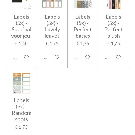
Labels
Labels
Labels
Labels
(5x) -
(5x) -
(5x) -
(5x) -
Speciaal
Lovely
Perfect
Perfect
voor jou!
leaves
basics
blush
€ 1,40
€ 1,75
€ 1,75
€ 1,75
In winkelwagen
In winkelwagen
In winkelwagen
In winkelwage
Labels
(5x) -
Random
spots
€ 1,75