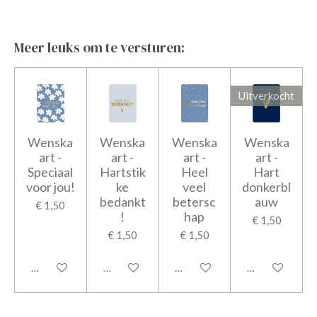
Meer leuks om te versturen:
Uitverkocht
Wenska
Wenska
Wenska
Wenska
art -
art -
art -
art -
Speciaal
Hartstik
Heel
Hart
voor jou!
ke
veel
donkerbl
bedankt
betersc
auw
€ 1,50
!
hap
€ 1,50
€ 1,50
€ 1,50
In winkelwagen
In winkelwagen
In winkelwagen
Houd mij op d