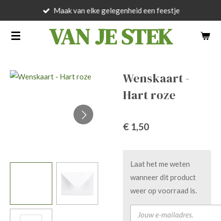
Maak van elke gelegenheid een feestje
Ga
direct
VAN JE STEK
naar
de
hoofdinhoud
Wenskaart -
Hart roze
€ 1,50
Laat het me weten
wanneer dit product
weer op voorraad is.