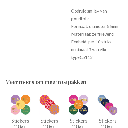
Opdruk: smiley van
goudfolie
Formaat: diameter 55mm
Materiaal: zelfklevend
Eenheid: per 10 stuks,
minimaal 3 van elke
type
CS113
Meer moois om mee in te pakken:
Stickers
Stickers
Stickers
Stickers
(10x) -
(10x) -
(10x) -
(10x) -