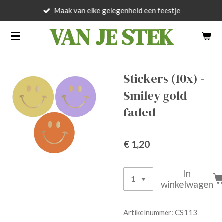
Maak van elke gelegenheid een feestje
Ga
direct
VAN JE STEK
naar
de
hoofdinhoud
Stickers (10x) -
Smiley gold
faded
€ 1,20
In
winkelwagen
Artikelnummer:
CS113