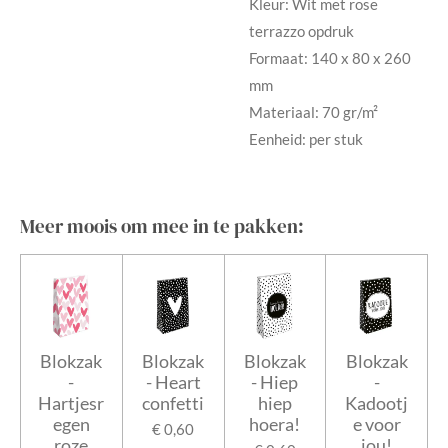
Kleur: Wit met rose
terrazzo opdruk
Formaat: 140 x 80 x 260
mm
Materiaal: 70 gr/m²
Eenheid: per stuk
Meer moois om mee in te pakken:
Blokzak
Blokzak
Blokzak
Blokzak
-
- Heart
- Hiep
-
Hartjesr
confetti
hiep
Kadootj
egen
hoera!
e voor
€ 0,60
roze
jou!