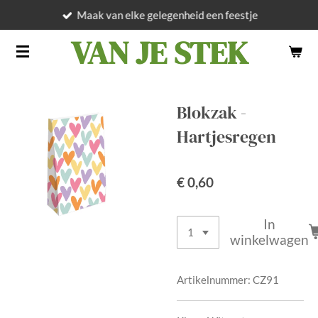
Maak van elke gelegenheid een feestje
Ga
direct
VAN JE STEK
naar
de
hoofdinhoud
Blokzak -
Hartjesregen
€ 0,60
In
winkelwagen
Artikelnummer:
CZ91