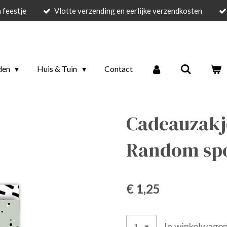
 feestje
Vlotte verzending en eerlijke verzendkosten
den
Huis & Tuin
Contact
Cadeauzakje
Random spot
€ 1,25
In winkelwage