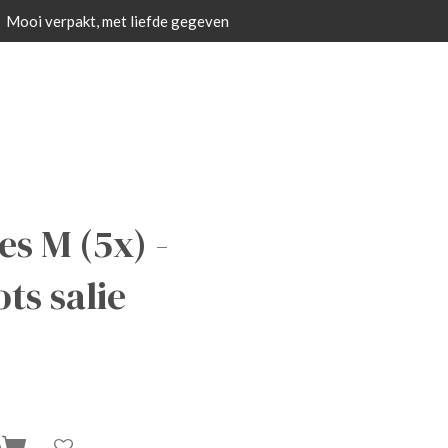
Mooi verpakt, met liefde gegeven
s M (5x) -
s salie
n