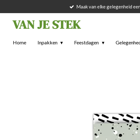
Maak van elke gelegenheid een
Ga
direct
VAN JE STEK
naar
de
hoofdinhoud
Home
Inpakken
Feestdagen
Gelegenhe