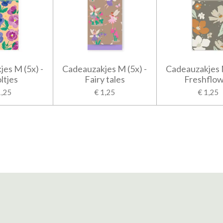
es M (5x) -
Cadeauzakjes M (5x) -
Cadeauzakjes M
ltjes
Fairy tales
Freshflo
1,25
€ 1,25
€ 1,25