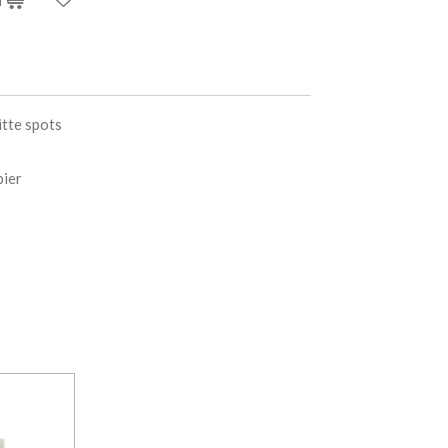
itte spots
pier