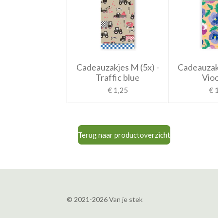
Cadeauzakjes M (5x) -
Cadeauzakj
Traffic blue
Vioo
€ 1,25
€ 
Terug naar productoverzicht
© 2021-2026 Van je stek