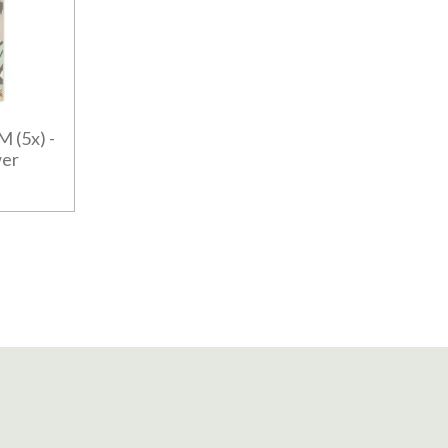
 (5x) -
wer