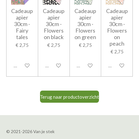
Cadeaup
Cadeaup
Cadeaup
Cadeaup
apier
apier
apier
apier
30cm -
30cm -
30cm -
30cm -
Fairy
Flowers
Flowers
Flowers
tales
on black
on green
on
peach
€ 2,75
€ 2,75
€ 2,75
€ 2,75
In winkelwagen
In winkelwagen
In winkelwagen
In winkelwage
Terug naar productoverzicht
© 2021-2026 Van je stek